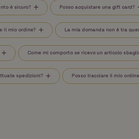
amento è sicuro?
Posso acquistare una gift car
mio ordine?
La mia domanda non è tra queste. 
ine?
Come mi comporto se ricevo un articolo sb
te spedizioni?
Posso tracciare il mio ordine?