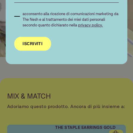
4
14mm
5
14,3mm
acconsento alla ricezione di comunicazioni marketing da
The Nesh e al trattamento dei miei dati personali
6
14,6mm
secondo quanto dichiarato nella
privacy policy.
7
15,0mm
ISCRIVITI
8
15,3mm
9
15,6mm
10
15,9mm
11
16,2mm
12
16,5mm
MIX & MATCH
13
16,8mm
Adoriamo questo prodotto. Ancora di più insieme a:
14
17,2mm
15
17,5mm
THE STAPLE EARRINGS GOLD
16
17,8mm