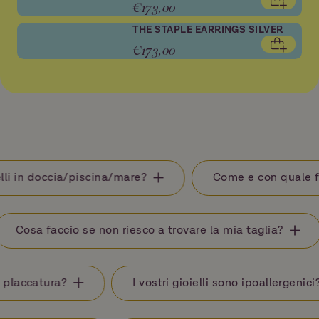
€173,00
17
18,1mm
THE STAPLE EARRINGS SILVER
18
18,5mm
€173,00
19
18,8mm
20
19,1mm
EQUIVALENZA TAGLIE
+ info
 doccia/piscina/mare?
Come e con quale frequenz
Cosa faccio se non riesco a trovare la mia taglia?
accatura?
I vostri gioielli sono ipoallergenici?