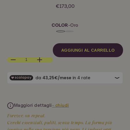
€173,00
COLOR
-
Oro
AGGIUNGI AL CARRELLO
Diminuisci
Aumenta
quantità
quantità
per
per
THE
THE
STAPLE
STAPLE
EARRINGS
EARRINGS
GOLD
GOLD
Maggiori dettagli
- chiudi
Forever, on repeat.
Cerchi essenziali, puliti, senza tempo. La forma più
iconica nella sua versione più pura. Li indossi oggi,