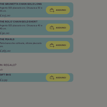
THE GRUMETTA CHAIN GOLD LONG
Argento 925 placcato oro. Chiusura a 50 e
AGGIUNGI
55 cm.
€105,00
THE ROLO' CHAIN GOLD SHORT
Argento 925 placcato oro. Chiusura a 40 e
AGGIUNGI
45 cm.
€90,00
THE PEARLS
Perle barocche coltivate, ottone placcato
AGGIUNGI
oro.
€265,00
 UN REGALO?
ale
GIFT BAG
AGGIUNGI
€2,99