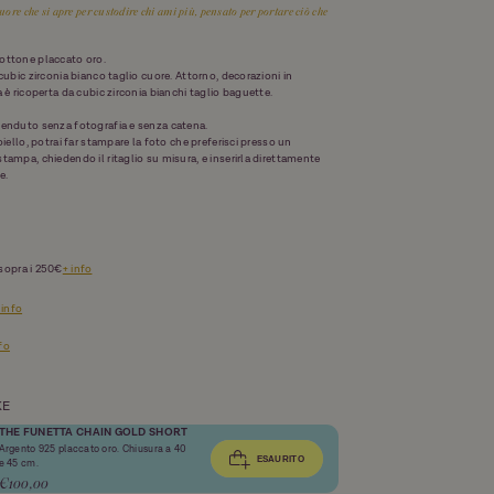
ore che si apre per custodire chi ami più, pensato per portare ciò che
ottone placcato oro.
 cubic zirconia bianco taglio cuore. Attorno, decorazioni in
a è ricoperta da cubic zirconia bianchi taglio baguette.
venduto senza fotografi
a e senza catena.
oiello, potrai far stampare la foto che preferisci presso un
tampa, chiedendo il ritaglio su misura, e inserirla direttamente
e.
sopra i 250€
+ info
 info
nfo
KE
THE FUNETTA CHAIN GOLD SHORT
Argento 925 placcato oro. Chiusura a 40
ESAURITO
e 45 cm.
€100,00