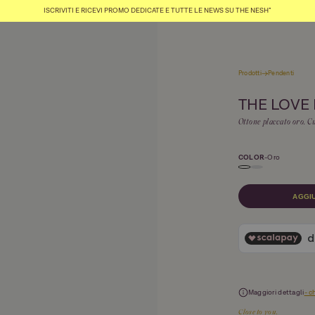
ISCRIVITI E RICEVI PROMO DEDICATE E TUTTE LE NEWS SU THE NESH*
Prodotti
Pendenti
THE LOVE
Ottone placcato oro. Cu
COLOR
-
Oro
AGGI
Maggiori dettagli
- c
Close to you.