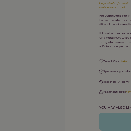
Un pendente a forma di cu
conta sempre con sé.
Pendente portafoto in 
La pietra centrale è un
rilievo. La contromagli
Il Love Pendant viene 
Una volta ricevuto il gi
fotografo o un centro s
all’interno del pendent
Wear & Care
+ info
Spedizione gratuita 
Resi entro 14 giorni
+
Pagamenti sicuri
+ i
YOU MAY ALSO LI